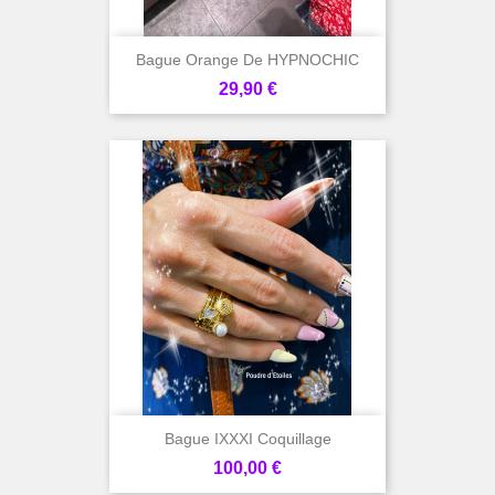
Bague Orange De HYPNOCHIC
Prix
29,90 €
Bague IXXXI Coquillage
Prix
100,00 €