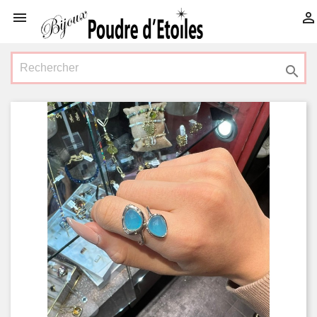


