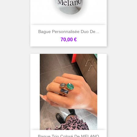
Bague Personnalisée Duo De...
Prix
70,00 €
Bague Trio Coloré De MELANO