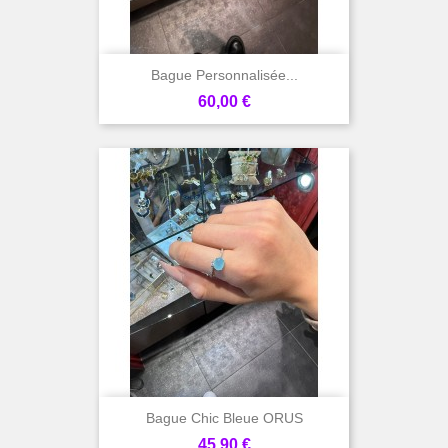
Bague Personnalisée...
Prix
60,00 €
Bague Chic Bleue ORUS
Prix
45,90 €