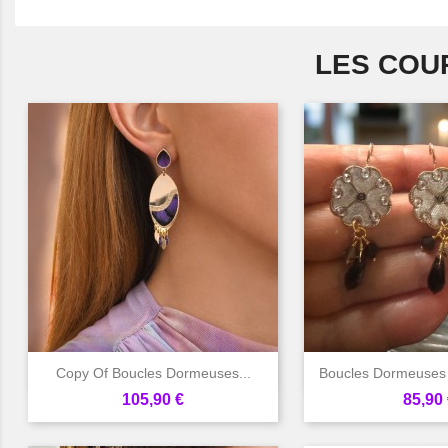
LES COU


Aperçu rapide
Aperçu 
Copy Of Boucles Dormeuses...
Boucles Dormeuses
Prix
Prix
105,90 €
85,90 