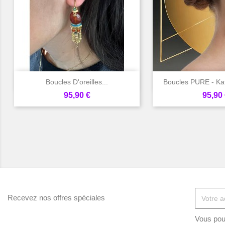


Aperçu rapide
Aperçu 
Boucles D'oreilles...
Boucles PURE - Ka
Prix
Prix
95,90 €
95,90 
Recevez nos offres spéciales
Vous pou