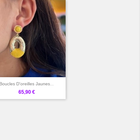

Aperçu rapide
Boucles D'oreilles Jaunes...
Prix
65,90 €