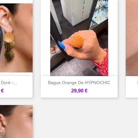

rapide
Aperçu rapide
Doré -...
Bague Orange De HYPNOCHIC
Prix
 €
29,90 €