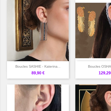


Aperçu rapide
Aperçu 
Boucles SASHIE - Katerina...
Boucles OSHA 
Prix
Prix
89,90 €
129,29