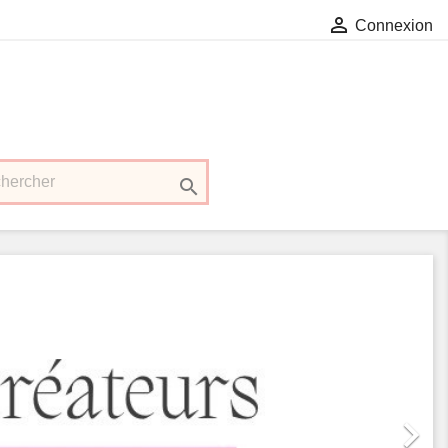

Connexion

Suivant
