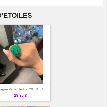
'ETOILES

Aperçu rapide
ague Verte De HYPNOCHIC
Prix
29,90 €