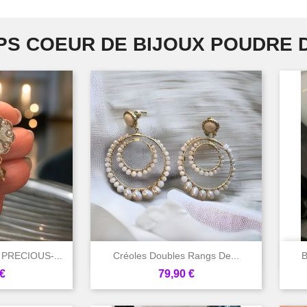
PS COEUR DE BIJOUX POUDRE D

rapide
Aperçu rapide
 PRECIOUS-...
Créoles Doubles Rangs De...
B
Prix
€
79,90 €