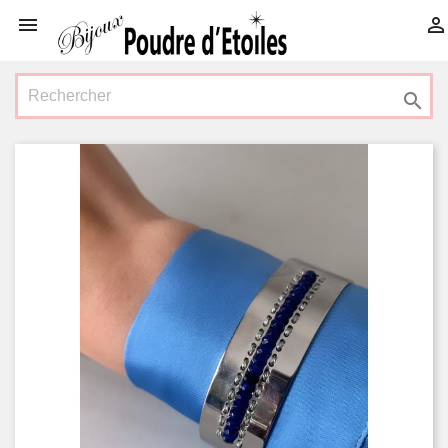


