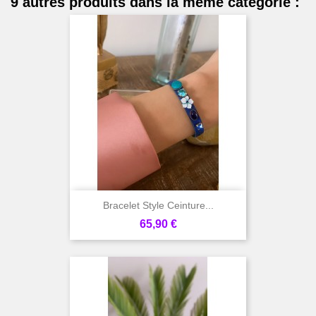
9 autres produits dans la même catégorie :
Bracelet Style Ceinture...
Prix
65,90 €