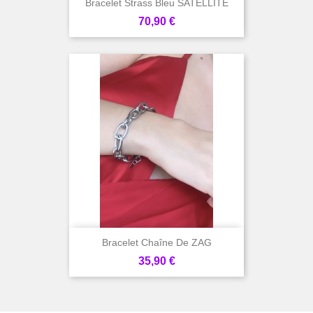
Bracelet Strass Bleu SATELLITE
Prix
70,90 €
Bracelet Chaîne De ZAG
Prix
35,90 €