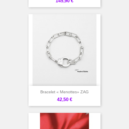
Prix
145,90 €
Bracelet « Menottes» ZAG
Prix
42,50 €