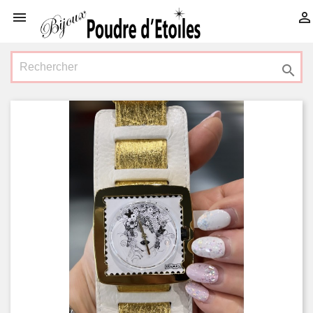


