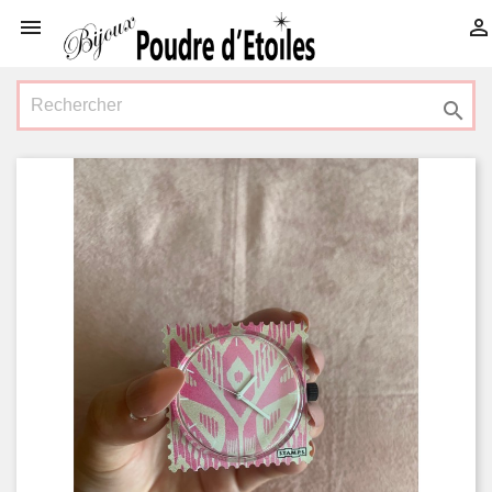


