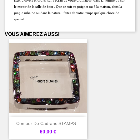
fixer à divers endroits, sur l’écran de votre ordinateur, dans la voiture ou sur 
le miroir de la salle de bain . Que ce soit au poignet ou à la maison, dans la 
jungle urbaine ou dans la nature : faites de votre temps quelque chose de 
spécial.
VOUS AIMEREZ AUSSI
Contour De Cadrans STAMPS...
Prix
60,00 €