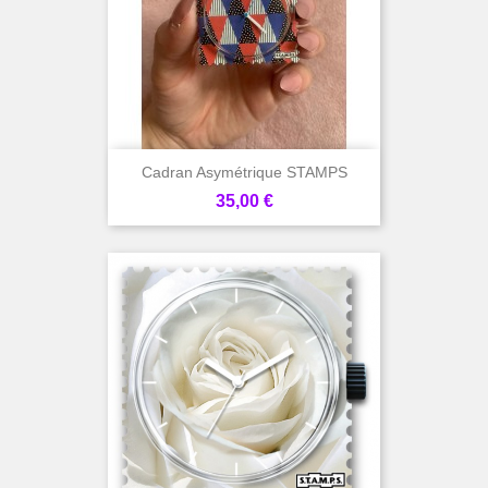
Cadran Asymétrique STAMPS
Prix
35,00 €