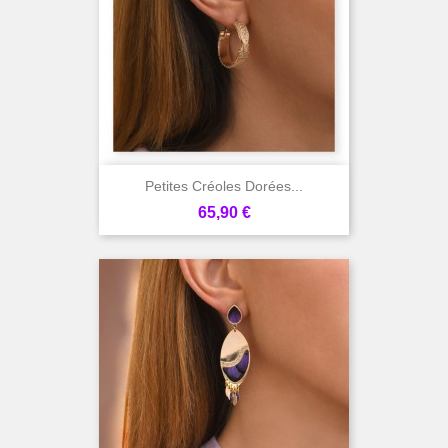
Petites Créoles Dorées...
Prix
65,90 €