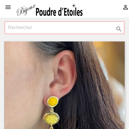


