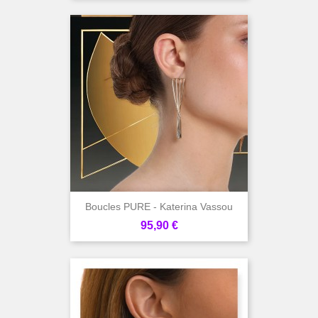
Boucles PURE - Katerina Vassou
Prix
95,90 €