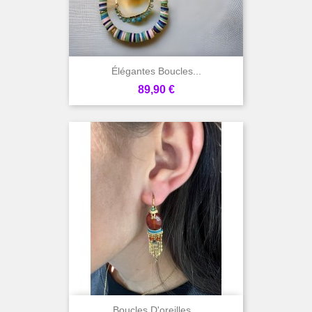
Élégantes Boucles...
Prix
89,90 €
Boucles D'oreilles...