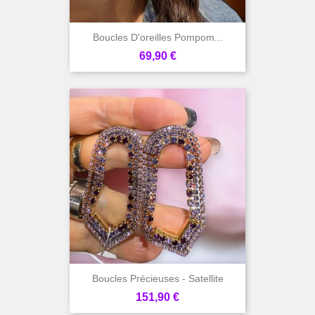
Boucles D'oreilles Pompom...
Prix
69,90 €
Boucles Précieuses - Satellite
Prix
151,90 €