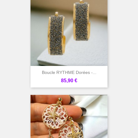
Boucle RYTHME Dorées -...
Prix
85,90 €