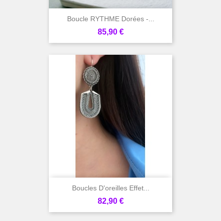
Boucle RYTHME Dorées -...
Prix
85,90 €
Boucles D'oreilles Effet...
Prix
82,90 €