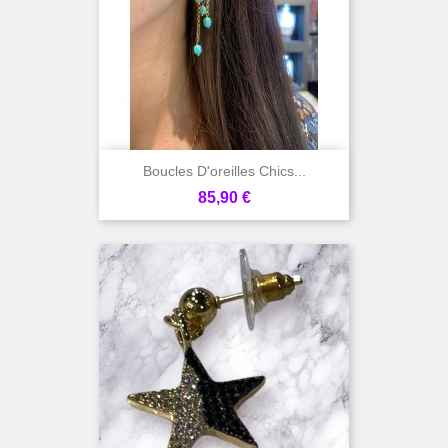
Boucles D'oreilles Chics...
Prix
85,90 €