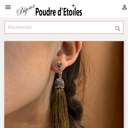


