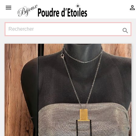


