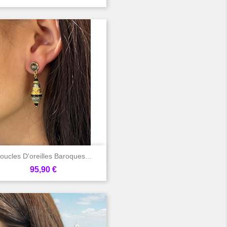

Aperçu rapide
oucles D'oreilles Baroques...
Prix
95,90 €