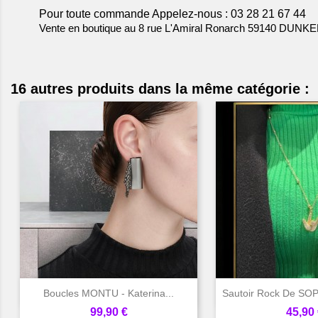
Pour toute commande Appelez-nous : 03 28 21 67 44
Vente en boutique au 8 rue L'Amiral Ronarch 59140 DUN
16 autres produits dans la même catégorie :


Aperçu rapide
Aperçu 
Boucles MONTU - Katerina...
Sautoir Rock De S
Prix
Prix
99,90 €
45,90 