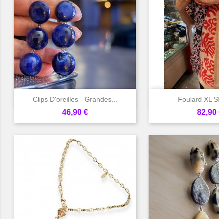


Aperçu rapide
Aperçu 
Clips D'oreilles - Grandes...
Foulard XL
Prix
Prix
46,90 €
82,90 