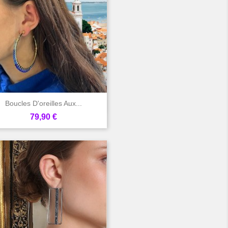

Aperçu rapide
Boucles D'oreilles Aux...
Prix
79,90 €