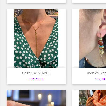


Aperçu rapide
Aperçu 
Collier ROSEKAFE
Boucles D'ore
Prix
Prix
119,90 €
95,90 