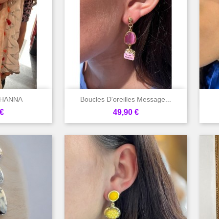

rapide
Aperçu rapide
 SHANNA
Boucles D'oreilles Message...
Prix
€
49,90 €