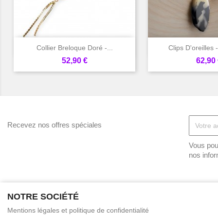


Aperçu rapide
Aperçu 
Collier Breloque Doré -...
Clips D'oreilles 
Prix
Prix
52,90 €
62,90 
Recevez nos offres spéciales
Vous pou
nos infor
NOTRE SOCIÉTÉ
Mentions légales et politique de confidentialité