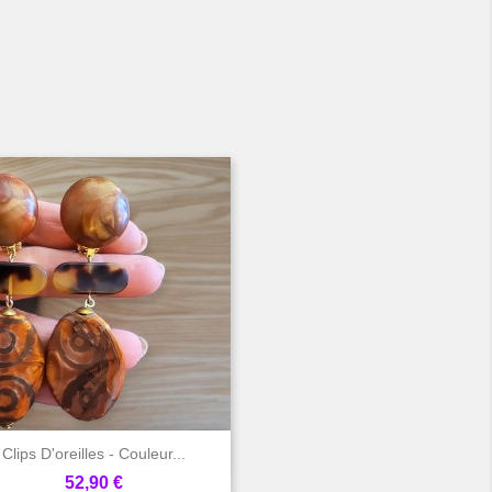

Aperçu rapide
Clips D'oreilles - Couleur...
Prix
52,90 €