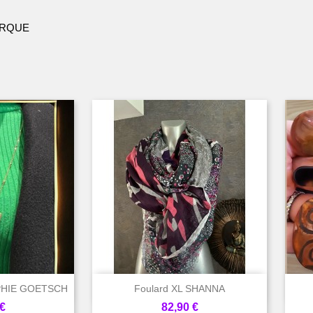
KERQUE

rapide
Aperçu rapide
OPHIE GOETSCH
Foulard XL SHANNA
Prix
€
82,90 €