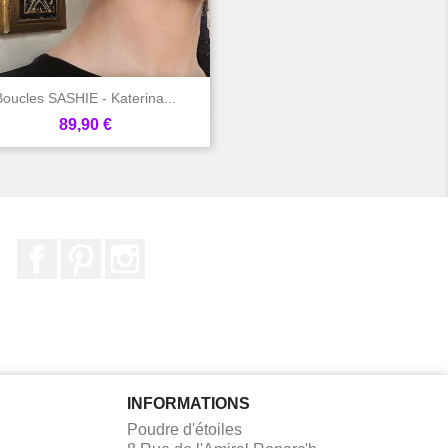

Aperçu rapide
Boucles SASHIE - Katerina...
Prix
89,90 €
Facebook
Pinterest
Instagram
INFORMATIONS
Poudre d'étoiles