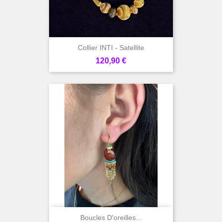
Collier INTI - Satellite
Prix
120,90 €
Boucles D'oreilles...