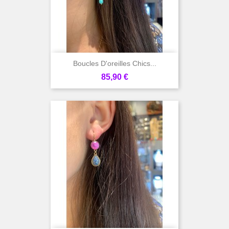
Boucles D'oreilles Chics...
Prix
85,90 €