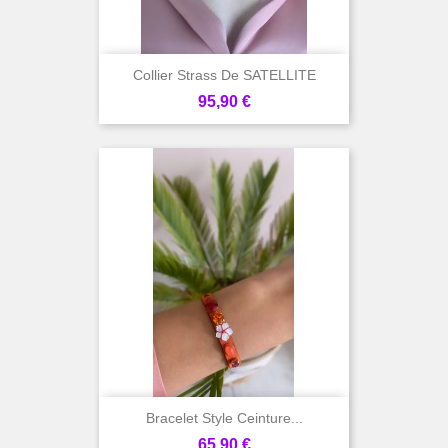
Collier Strass De SATELLITE
Prix
95,90 €
Bracelet Style Ceinture...
Prix
65,90 €