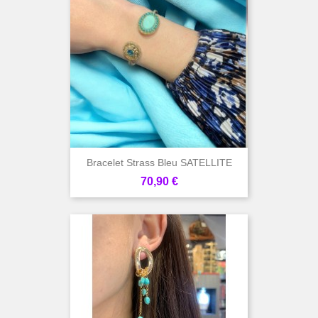
Bracelet Strass Bleu SATELLITE
Prix
70,90 €