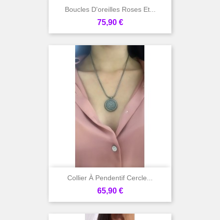
Boucles D'oreilles Roses Et...
Prix
75,90 €
Collier À Pendentif Cercle...
Prix
65,90 €