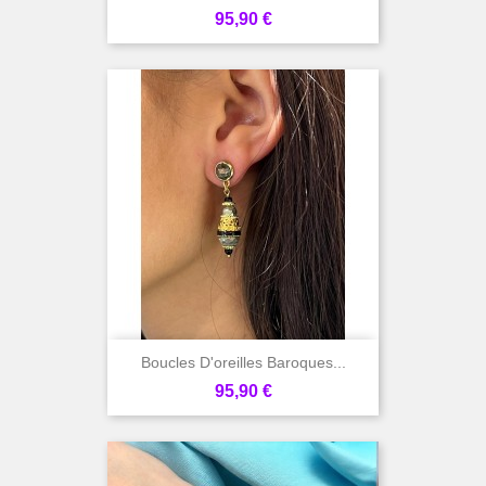
Prix
95,90 €
Boucles D'oreilles Baroques...
Prix
95,90 €