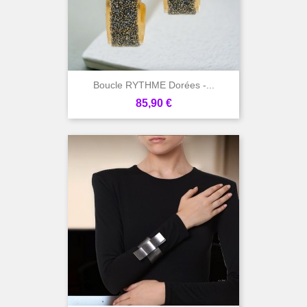
Boucle RYTHME Dorées -...
Prix
85,90 €