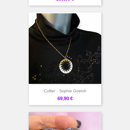
Collier - Sophie Goetsh
Prix
69,90 €