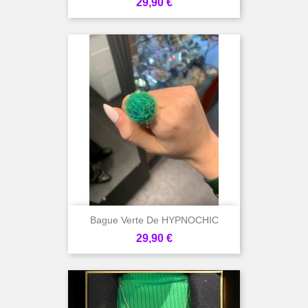
Prix
29,90 €
Bague Verte De HYPNOCHIC
Prix
29,90 €