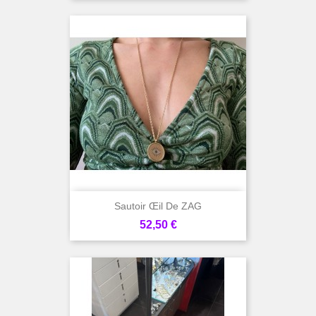
Sautoir Œil De ZAG
Prix
52,50 €