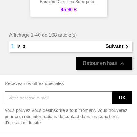
Boucles D'oreilles Baroques...
Prix
95,90 €
Affichage 1-40 de 108 article(s)
1

Suivant
2
3

Retour en haut
Recevez nos offres spéciales
Vous pouvez vous désinscrire à tout moment. Vous trouverez
pour cela nos informations de contact dans les conditions
d'utilisation du site.