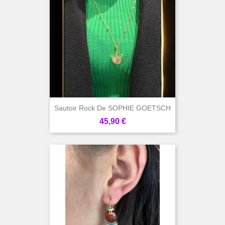
Sautoir Rock De SOPHIE GOETSCH
Prix
45,90 €