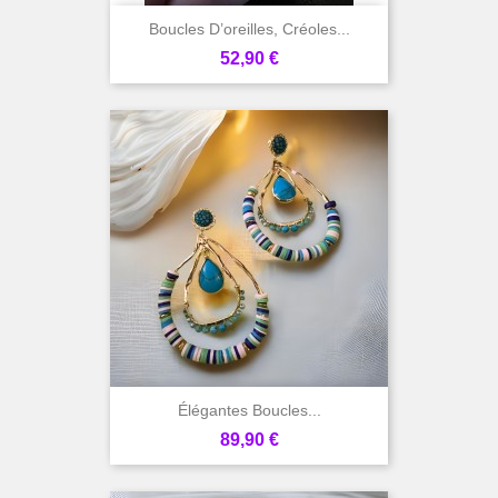
Boucles D’oreilles, Créoles...
Prix
52,90 €
Élégantes Boucles...
Prix
89,90 €