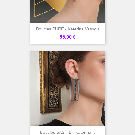
Boucles PURE - Katerina Vassou
Prix
95,90 €
Boucles SASHIE - Katerina...