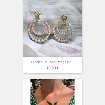
Créoles Doubles Rangs De...
Prix
79,90 €