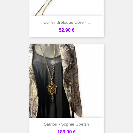
Collier Breloque Doré -...
Prix
52,90 €
Sautoir - Sophie Goetsh
Prix
189,90 €