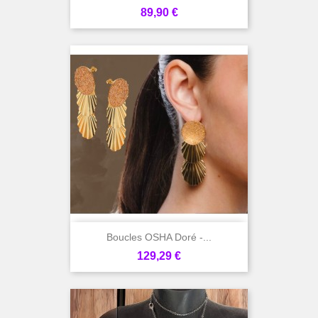
Prix
89,90 €
Boucles OSHA Doré -...
Prix
129,29 €