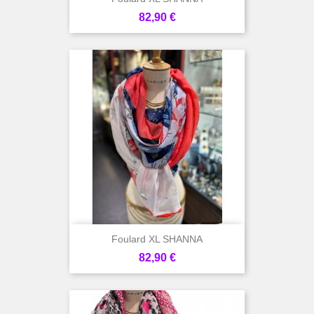
Prix
82,90 €
Foulard XL SHANNA
Prix
82,90 €